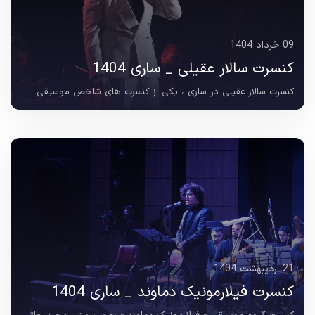
09 خرداد 1404
کنسرت سالار عقیلی _ ساری 1404
کنسرت سالار عقیلی در ساری ، یکی از کنسرت های شاخص موسیقی اصیل ایرانی که در 8 خردادماه 1404 در سالن همایش دنیای آرزو برگزار شد. این کنسرت با فضایی گرم و در عین حال باشکوه...
21 ارديبهشت 1404
کنسرت فیلارمونیک دماوند _ ساری 1404