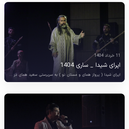
11 خرداد 1404
اپرای شیدا _ ساری 1404
اپرای شیدا ( پرواز همای و مستان نو ) به سرپرستی سعید همای در دوشب متوالی 8 و 9 خردادماه 1404 در تالار مرکزی شهر ساری به روی صحنه رفت و با استقبال علاقه مندان هنرهای نمایشی...