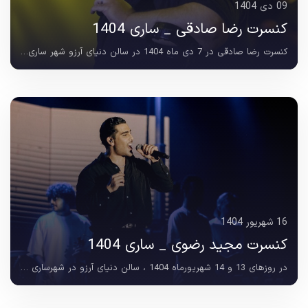
09 دی 1404
کنسرت رضا صادقی _ ساری 1404
کنسرت رضا صادقی در 7 دی ماه 1404 در سالن دنیای آرزو شهر ساری برگزار شد ؛ اجرایی پرهیجان که از ساعت ها پیش از آغاز برنامه ، با حضور پرشمار علاقه مندان حال و هوایی متفاوت در...
16 شهریور 1404
کنسرت مجید رضوی _ ساری 1404
در روزهای 13 و 14 شهریورماه 1404 ، سالن دنیای آرزو در شهرساری میزبان یکی از پرمخاطب ترین کنسرت های موسیقی پاپ سال بود ؛ جایی که کنسرت مجید رضوی در دو سانس متوالی روی صحنه...