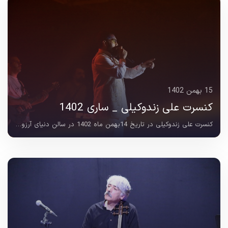
15 بهمن 1402
کنسرت علی زندوکیلی _ ساری 1402
کنسرت علی زندوکیلی در تاریخ 14بهمن ماه 1402 در سالن دنیای آرزوی ساری برگزار شد و با استقبال بی نظیر علاقه مندان موسیقی همراه بود. سبک اجرایی برنامه در قالب موسیقی تلفیقی...