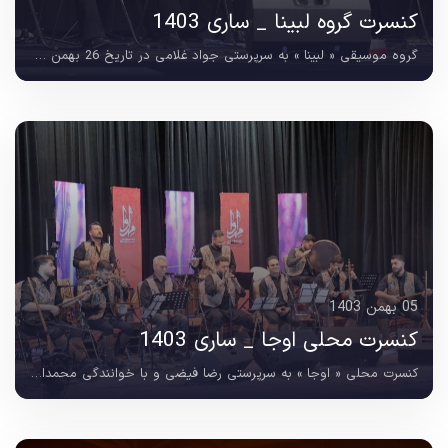
کنسرت گروه لبینا _ ساری 1403
گروه موسیقی « لبینا » به سرپرستی جواد غلامی در تاریخ 26 بهمن ماه 1403 در سالن دنیای آرزو ساری به روی صحنه رفت. این اجرا با فضایی صمیمی و متنوع ، مخاطبان را با نغمه هایی از...
05 بهمن 1403
کنسرت محلی اوجا _ ساری 1403
کنسرت محلی « اوجا » به سرپرستی رضا فیضی و با خوانندگی محمدابراهیم عالمی و میثم شیخ نژاد ، در تاریخ 4 بهمن ماه 1403در سالن سلمان هراتی اداره کل فرهنگ و ارشاد استان...