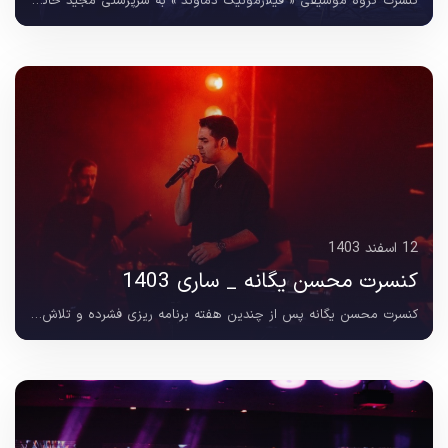
کنسرت گروه موسیقی « فیلارمونیک دماوند » به سرپرستی مجید حاتمی در 19 اردیبهشت 1404 در تالار مرکزی ساری برگزار شد و با حضور خوانندگانی چون محمدرضا اسحاقی ، اسماعیل عبدی ،...
12 اسفند 1403
کنسرت محسن یگانه _ ساری 1403
کنسرت محسن یگانه پس از چندین هفته برنامه ریزی فشرده و تلاش مستمر تیم اجرایی شرکت فرهنگی هنری نسیم مهرآوا ، به عنوان یکی از بزرگ ترین رویداد های موسیقی استان مازندران...