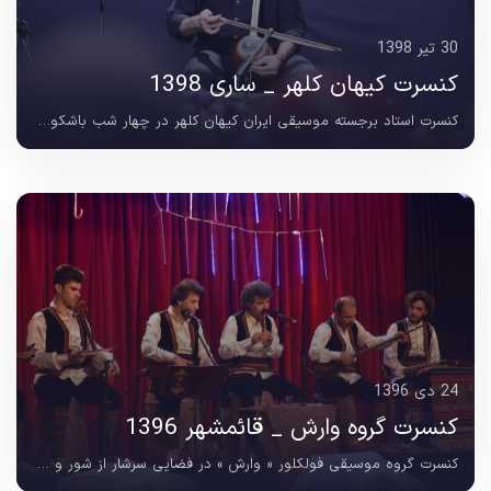
30 تیر 1398
کنسرت کیهان کلهر _ ساری 1398
کنسرت استاد برجسته موسیقی ایران کیهان کلهر در چهار شب باشکوه و به یاد ماندنی از 26 تا 29 تیرماه 1398 در سالن هلال احمر شهر ساری برگزار شد ؛ این اجرا با فضایی سرشار از احساس...
24 دی 1396
کنسرت گروه وارش _ قائمشهر 1396
کنسرت گروه موسیقی فولکلور « وارش » در فضایی سرشار از شور و هویت بومی ، در 23 دی ماه 1396 و در دوسانس متوالی با استقبال گرم دوستداران موسیقی نواحی ، در سالن حر قائمشهر...