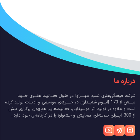
درباره ما
شرکت فرهنگی‌هنری نسیم مهــــرآوا در طـول فعــالیت هنـــری خـــود
بیـــش از 170 آلبـــوم شنیــداری در حــــوزه‌ی موسیقی و ادبیات تولید کرده
است و علاوه بر تولید اثر موسیقایی، فعالیت‌هایی هم‌چون برگزاری بیش
از 300 اجــرای صحنه‌ای، همایش و جشنواره را در کارنامه‌ی خود دارد...