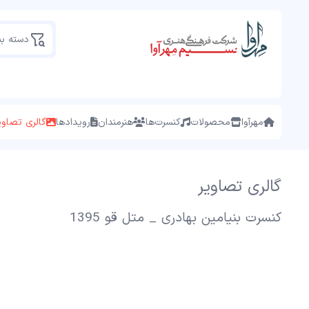
دسته ب
مهرآوا
محصولات
کنسرت‌ها
هنرمندان
رویدادها
گالری تصاوی
گالری تصاویر
کنسرت بنیامین بهادری _ متل قو 1395