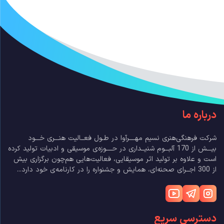
درباره ما
شرکت فرهنگی‌هنری نسیم مهــــرآوا در طـول فعــالیت هنـــری خـــود
بیـــش از 170 آلبـــوم شنیــداری در حــــوزه‌ی موسیقی و ادبیات تولید کرده
است و علاوه بر تولید اثر موسیقایی، فعالیت‌هایی هم‌چون برگزاری بیش
از 300 اجــرای صحنه‌ای، همایش و جشنواره را در کارنامه‌ی خود دارد...
دسترسی سریع