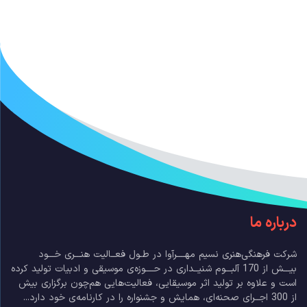
درباره ما
شرکت فرهنگی‌هنری نسیم مهــــرآوا در طـول فعــالیت هنـــری خـــود
بیـــش از 170 آلبـــوم شنیــداری در حــــوزه‌ی موسیقی و ادبیات تولید کرده
است و علاوه بر تولید اثر موسیقایی، فعالیت‌هایی هم‌چون برگزاری بیش
از 300 اجــرای صحنه‌ای، همایش و جشنواره را در کارنامه‌ی خود دارد...