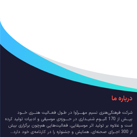
درباره ما
شرکت فرهنگی‌هنری نسیم مهــــرآوا در طـول فعــالیت هنـــری خـــود
بیـــش از 170 آلبـــوم شنیــداری در حــــوزه‌ی موسیقی و ادبیات تولید کرده
است و علاوه بر تولید اثر موسیقایی، فعالیت‌هایی هم‌چون برگزاری بیش
از 300 اجــرای صحنه‌ای، همایش و جشنواره را در کارنامه‌ی خود دارد...