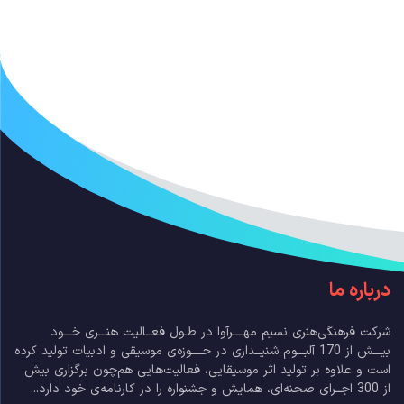
درباره ما
شرکت فرهنگی‌هنری نسیم مهــــرآوا در طـول فعــالیت هنـــری خـــود
بیـــش از 170 آلبـــوم شنیــداری در حــــوزه‌ی موسیقی و ادبیات تولید کرده
است و علاوه بر تولید اثر موسیقایی، فعالیت‌هایی هم‌چون برگزاری بیش
از 300 اجــرای صحنه‌ای، همایش و جشنواره را در کارنامه‌ی خود دارد...