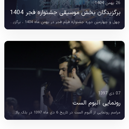
26 بهمن 1404
برگزیدگان بخش موسیقی جشنواره فجر 1404
چهل و چهارمین دوره جشنواره فیلم فجر در بهمن ماه 1404 ، برگزیدگان بخش بهترین موسیقی متن معرفی شدند و آثار شاخصی در این بخش مورد تقدیر قرار گرفتند. نامزدهای دریافت...
07 دی 1397
رونمایی آلبوم الست
مراسم رونمایی از آلبوم الست در تاریخ 6 دی ماه 1397 در بلک باکس اداره فرهنگ و ارشاد شهر ساری برگزار شد. این اثر در ژانر متال و با رویکردی نوآورانه ، توسط شرکت فرهنگی هنری...