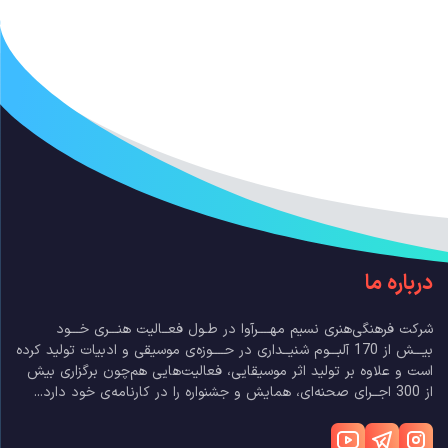
درباره ما
شرکت فرهنگی‌هنری نسیم مهــــرآوا در طـول فعــالیت هنـــری خـــود
بیـــش از 170 آلبـــوم شنیــداری در حــــوزه‌ی موسیقی و ادبیات تولید کرده
است و علاوه بر تولید اثر موسیقایی، فعالیت‌هایی هم‌چون برگزاری بیش
از 300 اجــرای صحنه‌ای، همایش و جشنواره را در کارنامه‌ی خود دارد...