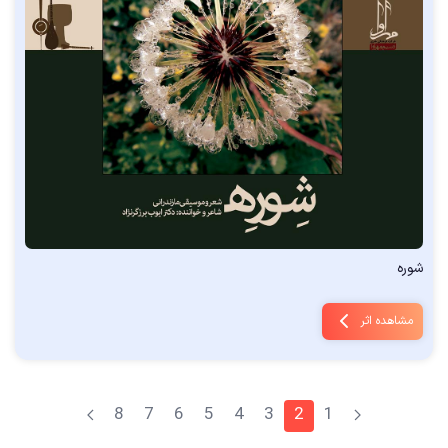
شوره
مشاهده اثر
8
7
6
5
4
3
2
1