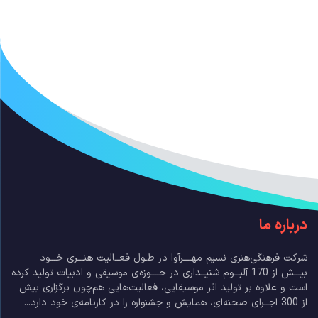
درباره ما
شرکت فرهنگی‌هنری نسیم مهــــرآوا در طـول فعــالیت هنـــری خـــود
بیـــش از 170 آلبـــوم شنیــداری در حــــوزه‌ی موسیقی و ادبیات تولید کرده
است و علاوه بر تولید اثر موسیقایی، فعالیت‌هایی هم‌چون برگزاری بیش
از 300 اجــرای صحنه‌ای، همایش و جشنواره را در کارنامه‌ی خود دارد...