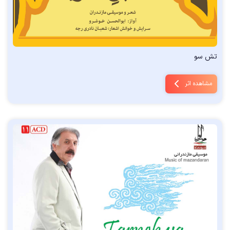
تش سو
مشاهده اثر