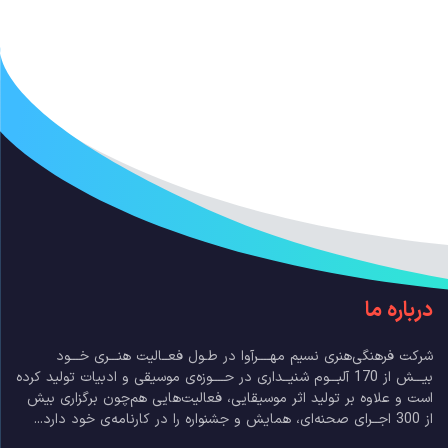
درباره ما
شرکت فرهنگی‌هنری نسیم مهــــرآوا در طـول فعــالیت هنـــری خـــود
بیـــش از 170 آلبـــوم شنیــداری در حــــوزه‌ی موسیقی و ادبیات تولید کرده
است و علاوه بر تولید اثر موسیقایی، فعالیت‌هایی هم‌چون برگزاری بیش
از 300 اجــرای صحنه‌ای، همایش و جشنواره را در کارنامه‌ی خود دارد...