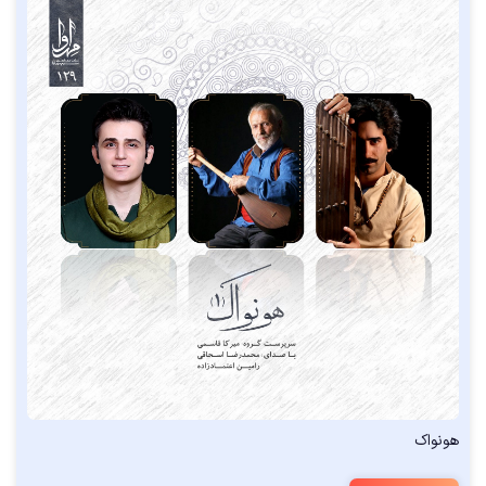
هونواک