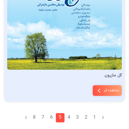
گل مازرون
مشاهده اثر
8
7
6
5
4
3
2
1