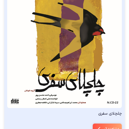
چلچلای سفری
مشاهده اثر