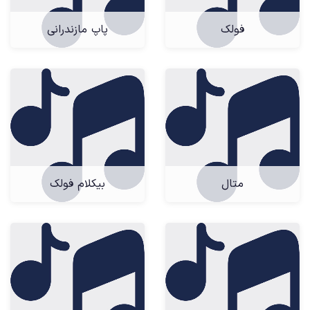
فولک
پاپ مازندرانی
متال
بیکلام فولک