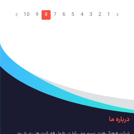
10
9
8
7
6
5
4
3
2
1
درباره ما
شرکت فرهنگی‌هنری نسیم مهــــرآوا در طـول فعــالیت هنـــری خـــود